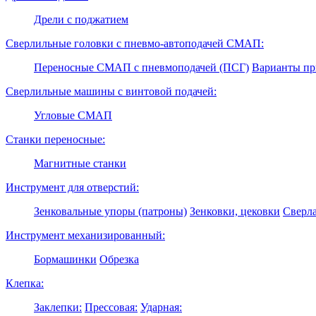
Дрели с поджатием
Сверлильные головки с пневмо-автоподачей СМАП:
Переносные СМАП с пневмоподачей (ПСГ)
Варианты п
Сверлильные машины с винтовой подачей:
Угловые СМАП
Станки переносные:
Магнитные станки
Инструмент для отверстий:
Зенковальные упоры (патроны)
Зенковки, цековки
Сверл
Инструмент механизированный:
Бормашинки
Обрезка
Клепка:
Заклепки:
Прессовая:
Ударная: