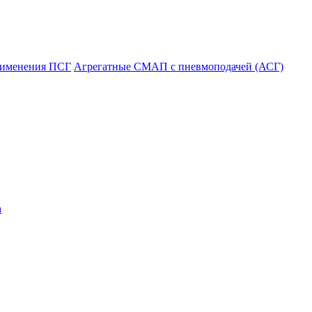
рименения ПСГ
Агрегатные СМАП с пневмоподачей (АСГ)
а