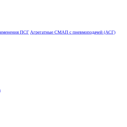
рименения ПСГ
Агрегатные СМАП с пневмоподачей (АСГ)
а