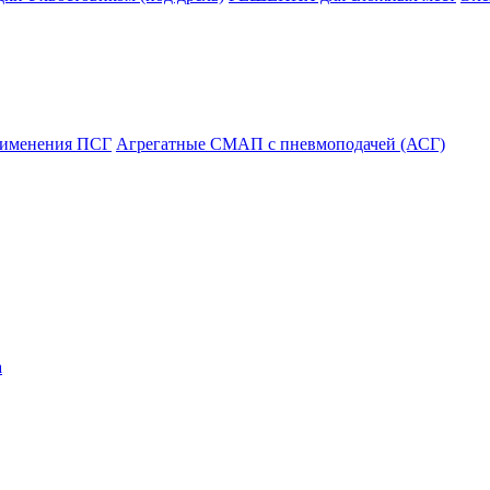
рименения ПСГ
Агрегатные СМАП с пневмоподачей (АСГ)
а