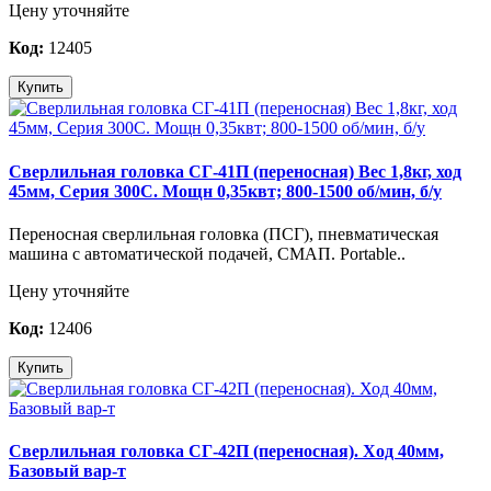
Цену уточняйте
Код:
12405
Купить
Сверлильная головка СГ-41П (переносная) Вес 1,8кг, ход
45мм, Серия 300С. Мощн 0,35квт; 800-1500 об/мин, б/у
Переносная сверлильная головка (ПСГ), пневматическая
машина с автоматической подачей, СМАП. Portable..
Цену уточняйте
Код:
12406
Купить
Сверлильная головка СГ-42П (переносная). Ход 40мм,
Базовый вар-т