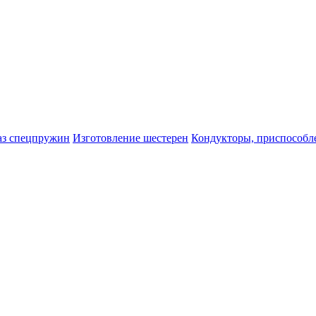
аз спецпружин
Изготовление шестерен
Кондукторы, приспособле