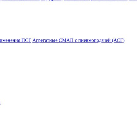
рименения ПСГ
Агрегатные СМАП с пневмоподачей (АСГ)
а