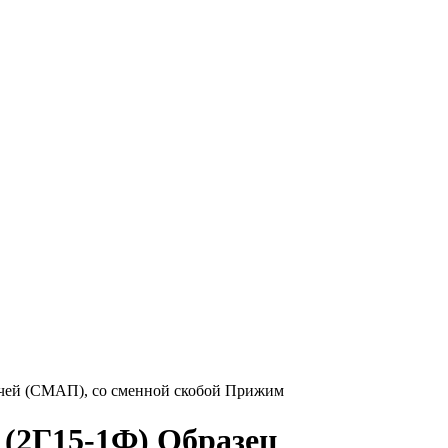
ачей (СМАП), со сменной скобой Прижим
7 (2Г15-1Ф) Образец